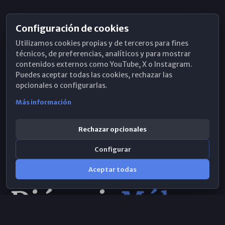
Configuración de cookies
Horarios de Misa
Utilizamos cookies propias y de terceros para fines
Hemeroteca
técnicos, de preferencias, analíticos y para mostrar
contenidos externos como YouTube, X o Instagram.
WhatsApp
Puedes aceptar todas las cookies, rechazar las
opcionales o configurarlas.
Más información
Rechazar opcionales
Configurar
Aceptar todas
Consulta IA
×