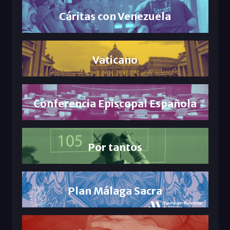
Cáritas con Venezuela
Vaticano
Conferencia Episcopal Española
Por tantos
Plan Málaga Sacra