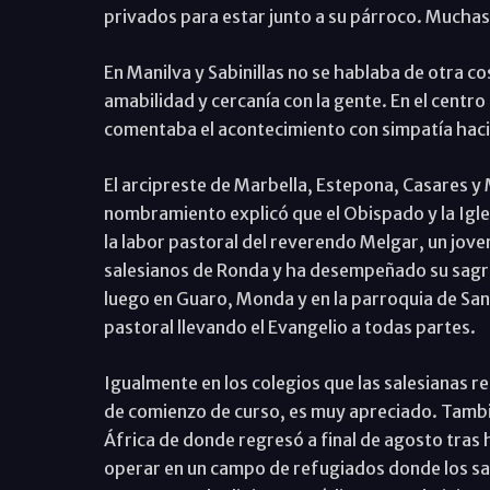
privados para estar junto a su párroco. Mucha
En Manilva y Sabinillas no se hablaba de otra c
amabilidad y cercanía con la gente. En el centro
comentaba el acontecimiento con simpatía haci
El arcipreste de Marbella, Estepona, Casares y 
nombramiento explicó que el Obispado y la Igle
la labor pastoral del reverendo Melgar, un jove
salesianos de Ronda y ha desempeñado su sagra
luego en Guaro, Monda y en la parroquia de San
pastoral llevando el Evangelio a todas partes.
Igualmente en los colegios que las salesianas r
de comienzo de curso, es muy apreciado. Tambié
África de donde regresó a final de agosto tras
operar en un campo de refugiados donde los sa