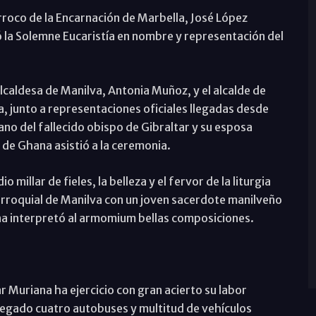
árroco de la Encarnación de Marbella, José López
ó la Solemne Eucaristía en nombre y representación del
 alcaldesa de Manilva, Antonia Muñoz, y el alcalde de
, junto a representaciones oficiales llegadas desde
o del fallecido obispo de Gibraltar y su esposa
 de Ghana asistió a la ceremonia.
illar de fieles, la belleza y el fervor de la liturgia
parroquial de Manilva con un joven sacerdote manilveño
na interpretó al armomium bellas composiciones.
Muriana ha ejercicio con gran acierto su labor
legado cuatro autobuses y multitud de vehículos