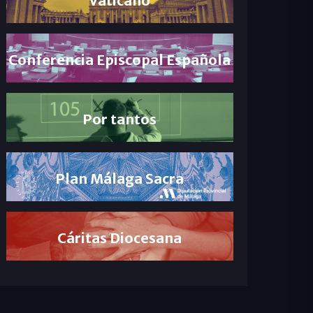
Conferencia Episcopal Española
Por tantos
Plan Málaga Sacra
Cáritas Diocesana