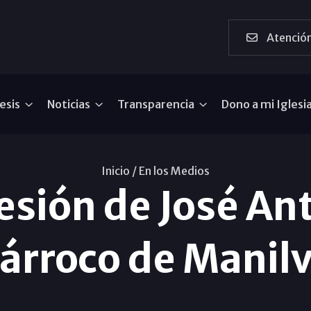
Atención
esis
Noticias
Transparencia
Dono a mi Iglesi
Inicio /
En los Medios
sión de José An
árroco de Manil