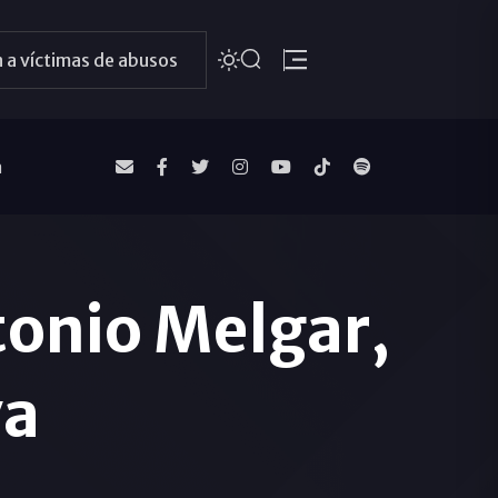
 a víctimas de abusos
a
tonio Melgar,
va