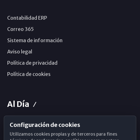
Contabilidad ERP
Correo 365
Sistema de información
Aviso legal
Política de privacidad
Política de cookies
Al Día
Configuración de cookies
Horarios de Misa
Utilizamos cookies propias y de terceros para fines
Hemeroteca