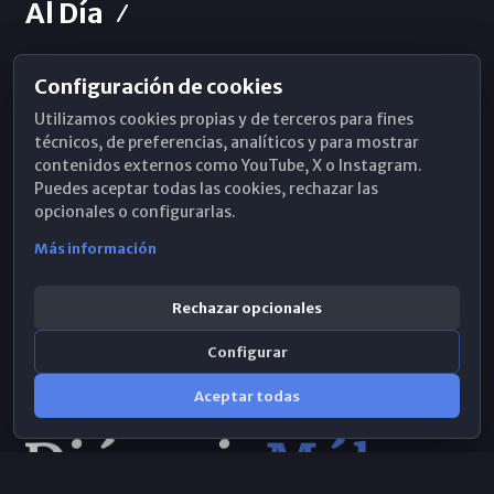
Al Día
Configuración de cookies
Horarios de Misa
Utilizamos cookies propias y de terceros para fines
Hemeroteca
técnicos, de preferencias, analíticos y para mostrar
contenidos externos como YouTube, X o Instagram.
WhatsApp
Puedes aceptar todas las cookies, rechazar las
opcionales o configurarlas.
Más información
Rechazar opcionales
Configurar
Aceptar todas
Consulta IA