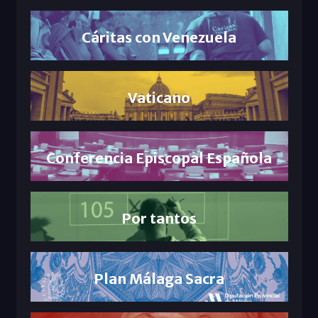
Cáritas con Venezuela
Vaticano
Conferencia Episcopal Española
Por tantos
Plan Málaga Sacra