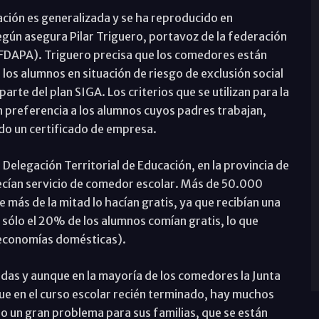
ación es generalizada y se ha reproducido en
ún asegura Pilar Triguero, portavoz de la federación
(FDAPA). Triguero precisa que los comedores están
os alumnos en situación de riesgo de exclusión social
arte del plan SIGA. Los criterios que se utilizan para la
n preferencia a los alumnos cuyos padres trabajan,
do un certificado de empresa.
 Delegación Territorial de Educación, en la provincia de
ecían servicio de comedor escolar. Más de 50.000
e más de la mitad lo hacían gratis, ya que recibían una
 sólo el 20% de los alumnos comían gratis, lo que
 economías domésticas).
adas y aunque en la mayoría de los comedores la Junta
ue en el curso escolar recién terminado, hay muchos
 un gran problema para sus familias, que se están