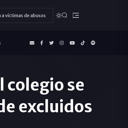
 a víctimas de abusos
a
 colegio se
 de excluidos