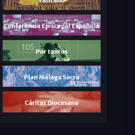
Conferencia Episcopal Española
Por tantos
Plan Málaga Sacra
Cáritas Diocesana