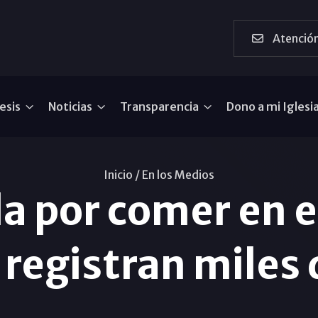
Atención
esis
Noticias
Transparencia
Dono a mi Iglesi
Inicio /
En los Medios
 por comer en el
 registran miles