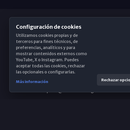
Configuración de cookies
Utilizamos cookies propias y de
Obispado de Málaga
terceros para fines técnicos, de
preferencias, analíticos y para
mostrar contenidos externos como
YouTube, X o Instagram. Puedes
Santa María, 18-20. 29015 Málaga
aceptar todas las cookies, rechazar
las opcionales o configurarlas.
(+34) 952 224 386
Rechazar opci
Más información
obispado@diocesismalaga.es