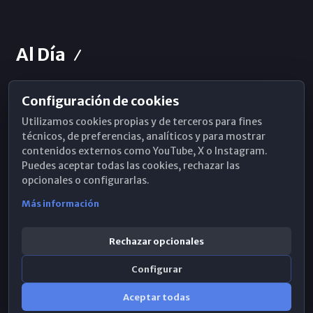
Al Día
Configuración de cookies
Horarios de Misa
Utilizamos cookies propias y de terceros para fines
Hemeroteca
técnicos, de preferencias, analíticos y para mostrar
contenidos externos como YouTube, X o Instagram.
WhatsApp
Puedes aceptar todas las cookies, rechazar las
opcionales o configurarlas.
Más información
Rechazar opcionales
Configurar
Aceptar todas