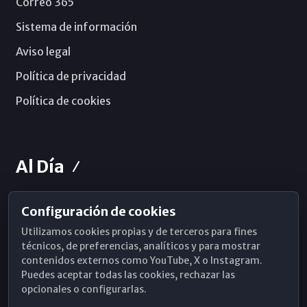
Correo 365
Sistema de información
Aviso legal
Política de privacidad
Política de cookies
Al Día
Configuración de cookies
Horarios de Misa
Utilizamos cookies propias y de terceros para fines
Hemeroteca
técnicos, de preferencias, analíticos y para mostrar
contenidos externos como YouTube, X o Instagram.
WhatsApp
Puedes aceptar todas las cookies, rechazar las
opcionales o configurarlas.