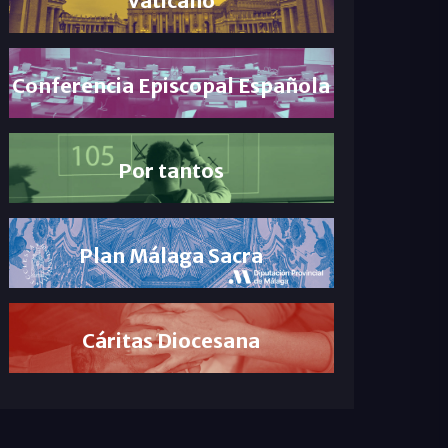
Conferencia Episcopal Española
Por tantos
Plan Málaga Sacra
Cáritas Diocesana