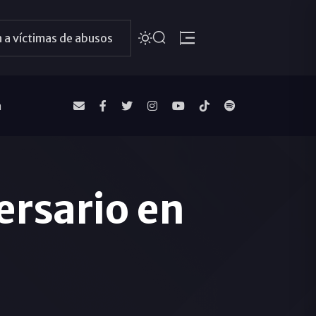
 a víctimas de abusos
a
ersario en