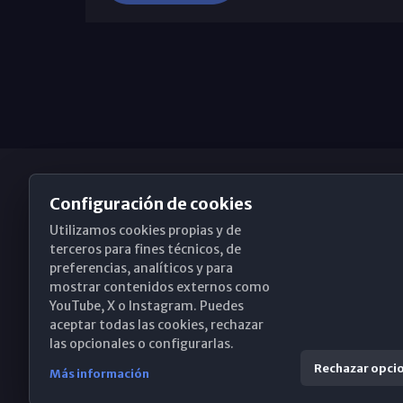
Configuración de cookies
Utilizamos cookies propias y de
Obispado de Málaga
terceros para fines técnicos, de
preferencias, analíticos y para
mostrar contenidos externos como
YouTube, X o Instagram. Puedes
Santa María, 18-20. 29015 Málaga
aceptar todas las cookies, rechazar
las opcionales o configurarlas.
(+34) 952 224 386
Rechazar opci
Más información
obispado@diocesismalaga.es