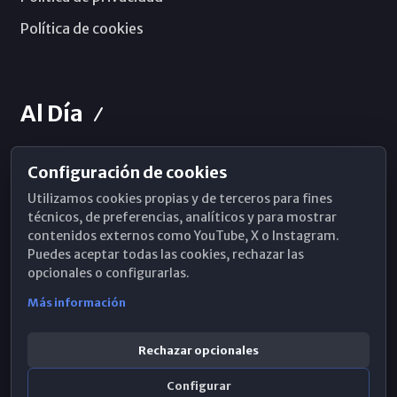
Política de cookies
Al Día
Configuración de cookies
Horarios de Misa
Utilizamos cookies propias y de terceros para fines
Hemeroteca
técnicos, de preferencias, analíticos y para mostrar
contenidos externos como YouTube, X o Instagram.
WhatsApp
Puedes aceptar todas las cookies, rechazar las
opcionales o configurarlas.
Más información
Rechazar opcionales
Configurar