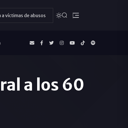
 a víctimas de abusos
a
ral a los 60