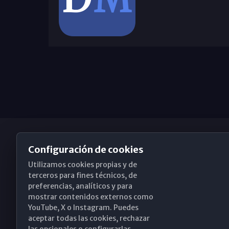
Configuración de cookies
Utilizamos cookies propias y de
Obispado de Málaga
terceros para fines técnicos, de
preferencias, analíticos y para
mostrar contenidos externos como
YouTube, X o Instagram. Puedes
Santa María, 18-20. 29015 Málaga
aceptar todas las cookies, rechazar