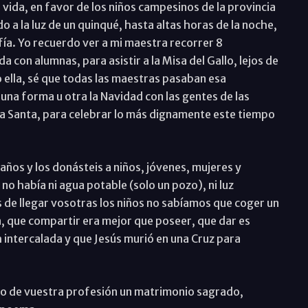
u vida, en favor de los niños campesinos de la provincia
 a la luz de un quinqué, hasta altas horas de la noche,
fía. Yo recuerdo ver a mi maestra recorrer 8
a con alumnas, para asistir a la Misa del Gallo, lejos de
o ella, sé que todas las maestras pasaban esa
una forma u otra la Navidad con las gentes de las
ana Santa, para celebrar lo más dignamente este tiempo
ños y los donásteis a niños, jóvenes, mujeres y
no había ni agua potable (solo un pozo), ni luz
s de llegar vosotras los niños no sabíamos que coger un
za, que compartir era mejor que poseer, que dar es
h intercalada y que Jesús murió en una Cruz para
o de vuestra profesión un matrimonio sagrado,