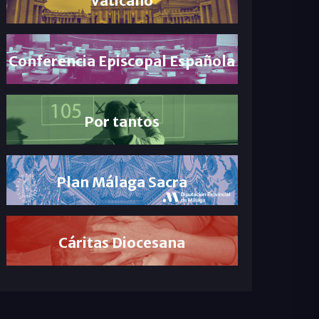
Conferencia Episcopal Española
Por tantos
Plan Málaga Sacra
Cáritas Diocesana