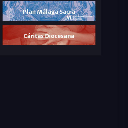
Plan Málaga Sacra
Cáritas Diocesana