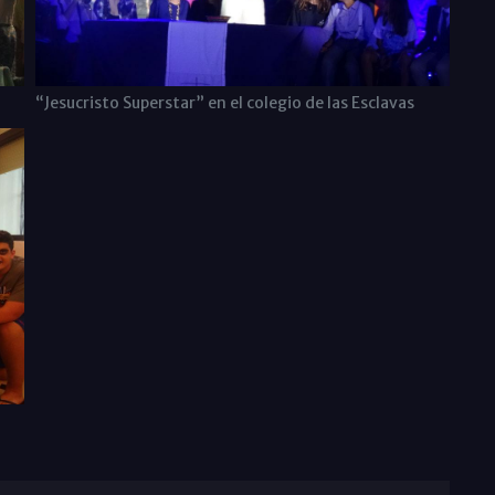
“Jesucristo Superstar” en el colegio de las Esclavas