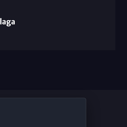
laga
De Interés