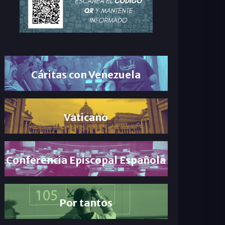
Cáritas con Venezuela
Vaticano
Conferencia Episcopal Española
Por tantos