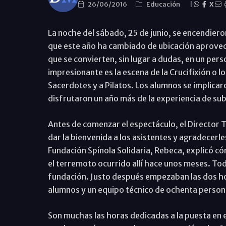
26/06/2016
Educación
|
X
La noche del sábado, 25 de junio, se encendiero
que este año ha cambiado de ubicación aprovech
que se convierten, sin lugar a dudas, en un per
impresionante es la escena de la Crucifixión o l
Sacerdotes y a Pilatos. Los alumnos se implicar
disfrutaron un año más de la experiencia de sub
Antes de comenzar el espectáculo, el Director T
dar la bienvenida a los asistentes y agradecerles
Fundación Spínola Solidaria, Rebeca, explicó c
el terremoto ocurrido allí hace unos meses. Tod
fundación. Justo después empezaban las dos hor
alumnos y un equipo técnico de ochenta person
Son muchas las horas dedicadas a la puesta en 