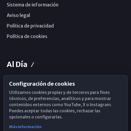
Sistema de información
Aviso legal
Política de privacidad
Política de cookies
Al Día
Configuración de cookies
Horarios de Misa
Utilizamos cookies propias y de terceros para fines
Hemeroteca
técnicos, de preferencias, analíticos y para mostrar
contenidos externos como YouTube, X o Instagram.
WhatsApp
Puedes aceptar todas las cookies, rechazar las
opcionales o configurarlas.
Más información