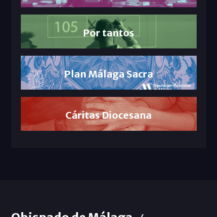
Por tantos
Plan Málaga Sacra
Cáritas Diocesana