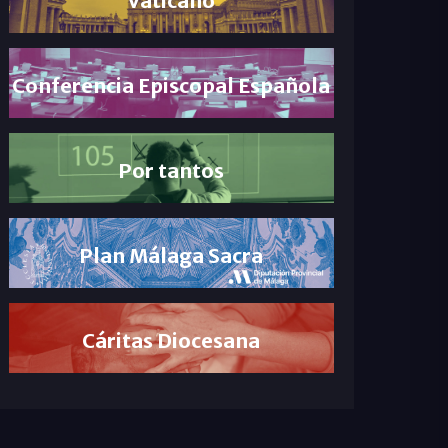
Conferencia Episcopal Española
Por tantos
Plan Málaga Sacra
Cáritas Diocesana