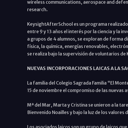
wireless communications, aerospace and defen
research.
KeysightAfterSchool es un programa realizado a
entre 9 y 13 años el interés por la ciencia y la 
a grupos de 4 alumnos, se exploran de forma di
física, la química, energías renovables, electró
se realiza bajo la supervisión de voluntarios d
NUEVAS INCORPORACIONES LAICAS A LA SA
La familia del Colegio Sagrada Familia "El Mon
15 de noviembre el compromiso de las nuevas asoc
Mª del Mar, Marta y Cristina se unieron a la tare
Bienvenido Noailles y bajo la luz de los valores
Los asociados laicos son un grupo de laicos qu