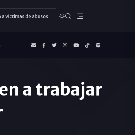
 a víctimas de abusos
a
n a trabajar
r