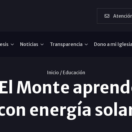
Atención
esis
Noticias
Transparencia
Dono a mi Iglesi
Inicio /
Educación
El Monte aprende
con energía sola