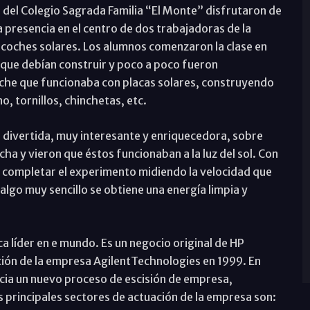
 del Colegio Sagrada Familia “El Monte” disfrutaron de
a presencia en el centro de dos trabajadoras de la
 coches solares. Los alumnos comenzaron la clase en
e que debían construir y poco a poco fueron
oche que funcionaba con placas solares, construyendo
o, tornillos, chinchetas, etc.
 divertida, muy interesante y enriquecedora, sobre
a y vieron que éstos funcionaban a la luz del sol. Con
completar el experimento midiendo la velocidad que
lgo muy sencillo se obtiene una energía limpia y
 líder en e mundo. Es un negocio original de HP
ación de la empresa AgilentTechnologies en 1999. En
ia un nuevo proceso de escisión de empresa,
principales sectores de actuación de la empresa son: