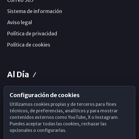
Correo 365
Sistema de información
Aviso legal
Política de privacidad
Política de cookies
Al Día
Configuración de cookies
Horarios de Misa
Utilizamos cookies propias y de terceros para fines
Hemeroteca
técnicos, de preferencias, analíticos y para mostrar
contenidos externos como YouTube, X o Instagram.
WhatsApp
Puedes aceptar todas las cookies, rechazar las
opcionales o configurarlas.