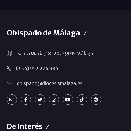
Obispado de Málaga
Santa María, 18-20. 29015 Málaga
(+34) 952 224 386
obispado@diocesismalaga.es
De Interés