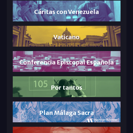
Cáritas con Venezuela
Vaticano
Conferencia Episcopal Española
Por tantos
Plan Málaga Sacra