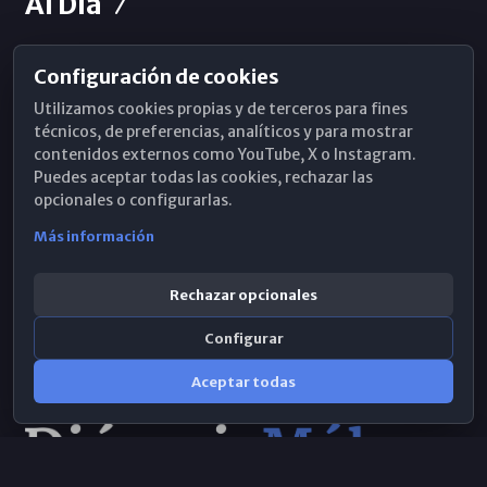
Al Día
Configuración de cookies
Horarios de Misa
Utilizamos cookies propias y de terceros para fines
Hemeroteca
técnicos, de preferencias, analíticos y para mostrar
contenidos externos como YouTube, X o Instagram.
WhatsApp
Puedes aceptar todas las cookies, rechazar las
opcionales o configurarlas.
Más información
Rechazar opcionales
Configurar
Aceptar todas
Consulta IA
×