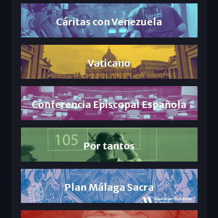
Cáritas con Venezuela
Vaticano
Conferencia Episcopal Española
Por tantos
Plan Málaga Sacra