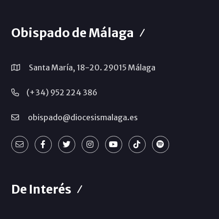
Obispado de Málaga
Santa María, 18-20. 29015 Málaga
(+34) 952 224 386
obispado@diocesismalaga.es
De Interés