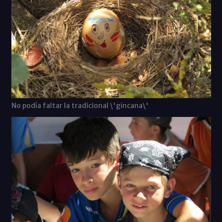
No podía faltar la tradicional \'gincana\'