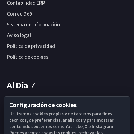
Contabilidad ERP
Correo 365
Sistema de información
Aviso legal
Política de privacidad
Política de cookies
Al Día
Configuración de cookies
Horarios de Misa
Utilizamos cookies propias y de terceros para fines
Hemeroteca
técnicos, de preferencias, analíticos y para mostrar
contenidos externos como YouTube, X o Instagram.
WhatsApp
Puedes aceptar todas las cookies, rechazar las