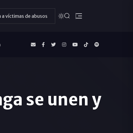
 a víctimas de abusos
a
aga se unen y