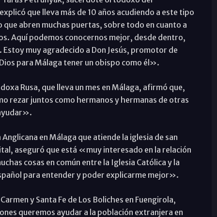
xplicó que lleva más de 10 años acudiendo a este tipo
o que abren muchas puertas, sobre todo en cuanto a
ros. Aquí podemos conocernos mejor, desde dentro,
. Estoy muy agradecido a Don Jesús, promotor de
 Dios para Málaga tener un obispo como él».
todoxa Rusa, que lleva un mes en Málaga, afirmó que,
mo rezar juntos como hermanos y hermanas de otras
a ayudar».
a Anglicana en Málaga que atiende la iglesia de san
pital, aseguró que está «muy interesado en la relación
has cosas en común entre la Iglesia Católica y la
español para entender y poder explicarme mejor».
l Carmen y Santa Fe de Los Boliches en Fuengirola,
ones queremos ayudar a la población extranjera en