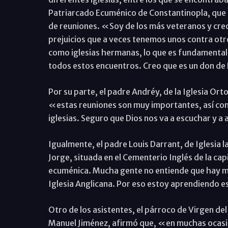
Patriarcado Ecuménico de Constantinopla, que e
de reuniones. «Soy de los más veteranos y cre
prejuicios que a veces tenemos unos contra ot
como iglesias hermanas, lo que es fundamental
todos estos encuentros. Creo que es un don de
Por su parte, el padre Andréy, de la Iglesia Or
«estas reuniones son muy importantes, así co
iglesias. Seguro que Dios nos va a escuchar y 
Igualmente, el padre Louis Darrant, de Iglesia l
Jorge, situada en el Cementerio Inglés de la ca
ecuménica. Mucha gente no entiende que hay muc
Iglesia Anglicana. Por eso estoy aprendiendo 
Otro de los asistentes, el párroco de Virgen de
Manuel Jiménez, afirmó que, «en muchas ocasi