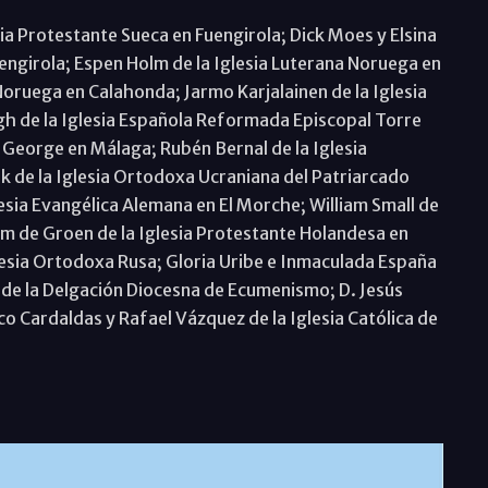
sia Protestante Sueca en Fuengirola; Dick Moes y Elsina
engirola; Espen Holm de la Iglesia Luterana Noruega en
Noruega en Calahonda; Jarmo Karjalainen de la Iglesia
gh de la Iglesia Española Reformada Episcopal Torre
t George en Málaga; Rubén Bernal de la Iglesia
 de la Iglesia Ortodoxa Ucraniana del Patriarcado
esia Evangélica Alemana en El Morche; William Small de
im de Groen de la Iglesia Protestante Holandesa en
glesia Ortodoxa Rusa; Gloria Uribe e Inmaculada España
 de la Delgación Diocesna de Ecumenismo; D. Jesús
co Cardaldas y Rafael Vázquez de la Iglesia Católica de