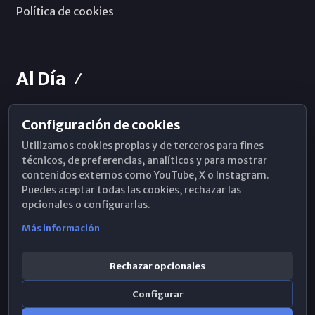
Política de cookies
Al Día
Configuración de cookies
Horarios de Misa
Utilizamos cookies propias y de terceros para fines
Hemeroteca
técnicos, de preferencias, analíticos y para mostrar
contenidos externos como YouTube, X o Instagram.
WhatsApp
Puedes aceptar todas las cookies, rechazar las
opcionales o configurarlas.
Más información
Rechazar opcionales
Configurar