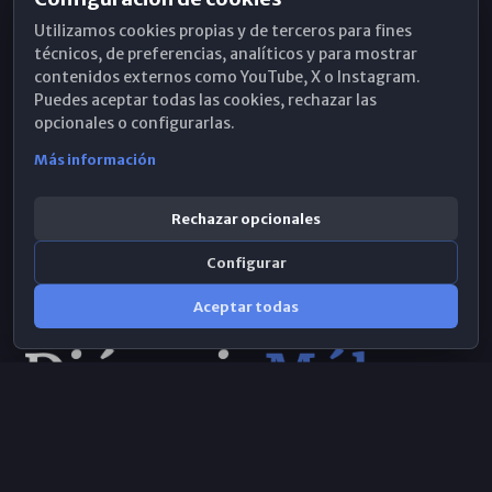
Horarios de Misa
Utilizamos cookies propias y de terceros para fines
Hemeroteca
técnicos, de preferencias, analíticos y para mostrar
contenidos externos como YouTube, X o Instagram.
WhatsApp
Puedes aceptar todas las cookies, rechazar las
opcionales o configurarlas.
Más información
Rechazar opcionales
Configurar
Aceptar todas
Consulta IA
×
© 2026 Obispado de Málaga
Selecciona el área y realiza tu consulta