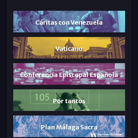
Cáritas con Venezuela
Vaticano
Conferencia Episcopal Española
Por tantos
Plan Málaga Sacra