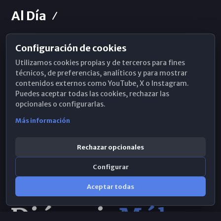
Al Día
Configuración de cookies
Horarios de Misa
Utilizamos cookies propias y de terceros para fines
Hemeroteca
técnicos, de preferencias, analíticos y para mostrar
contenidos externos como YouTube, X o Instagram.
WhatsApp
Puedes aceptar todas las cookies, rechazar las
opcionales o configurarlas.
Más información
Rechazar opcionales
Configurar
Aceptar todas