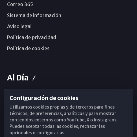
Correo 365
Sistema de información
Aviso legal
Política de privacidad
Política de cookies
Al Día
Configuración de cookies
Horarios de Misa
Utilizamos cookies propias y de terceros para fines
Hemeroteca
técnicos, de preferencias, analíticos y para mostrar
contenidos externos como YouTube, X o Instagram.
WhatsApp
Puedes aceptar todas las cookies, rechazar las
opcionales o configurarlas.