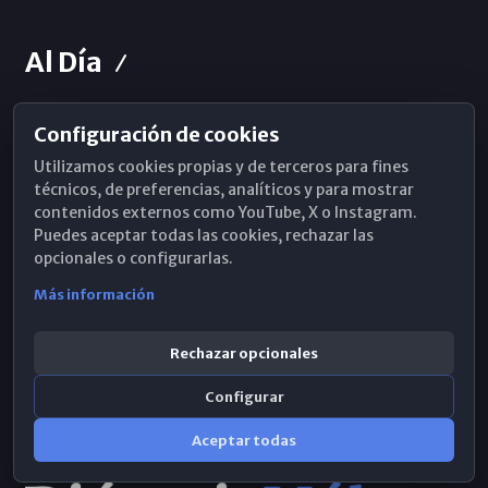
Al Día
Configuración de cookies
Horarios de Misa
Utilizamos cookies propias y de terceros para fines
Hemeroteca
técnicos, de preferencias, analíticos y para mostrar
contenidos externos como YouTube, X o Instagram.
WhatsApp
Puedes aceptar todas las cookies, rechazar las
opcionales o configurarlas.
Más información
Rechazar opcionales
Configurar
Aceptar todas