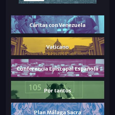
Cáritas con Venezuela
Vaticano
Conferencia Episcopal Española
Por tantos
Plan Málaga Sacra