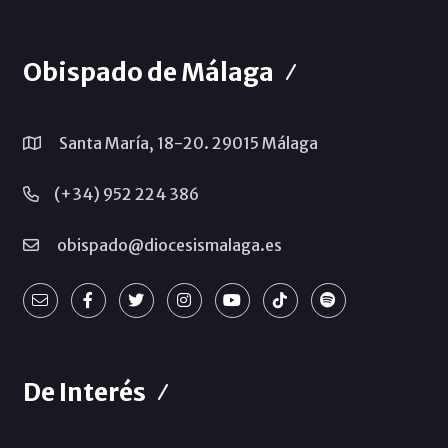
Obispado de Málaga
Santa María, 18-20. 29015 Málaga
(+34) 952 224 386
obispado@diocesismalaga.es
De Interés