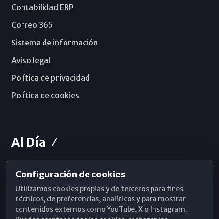
Contabilidad ERP
Correo 365
Sistema de información
Aviso legal
Política de privacidad
Política de cookies
Al Día
Configuración de cookies
Horarios de Misa
Utilizamos cookies propias y de terceros para fines
Hemeroteca
técnicos, de preferencias, analíticos y para mostrar
contenidos externos como YouTube, X o Instagram.
WhatsApp