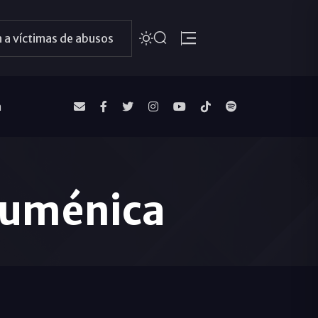
 a víctimas de abusos
a
ecuménica