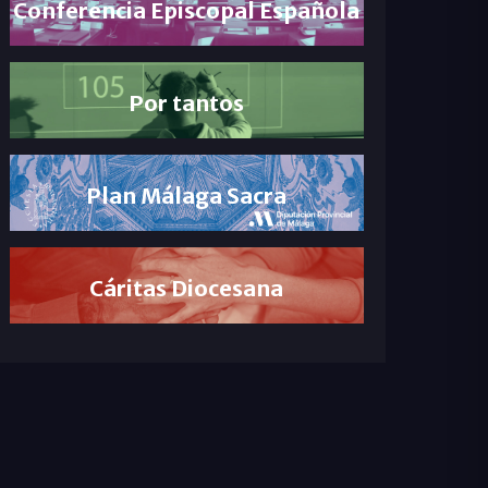
Conferencia Episcopal Española
Por tantos
Plan Málaga Sacra
Cáritas Diocesana