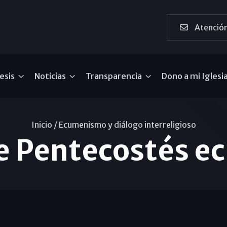
Atención
esis
Noticias
Transparencia
Dono a mi Iglesi
Inicio /
Ecumenismo y diálogo interreligioso
de Pentecostés 