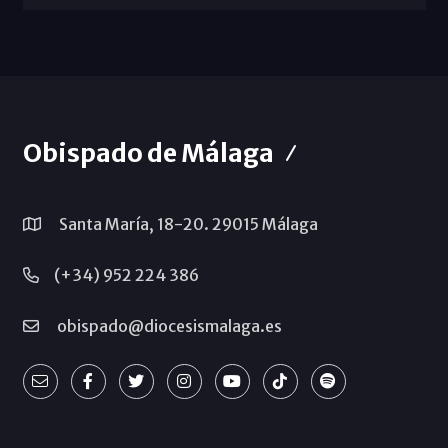
Obispado de Málaga
Santa María, 18-20. 29015 Málaga
(+34) 952 224 386
obispado@diocesismalaga.es