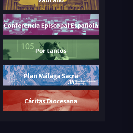
Conferencia Episcopal Española
Por tantos
Plan Málaga Sacra
Cáritas Diocesana