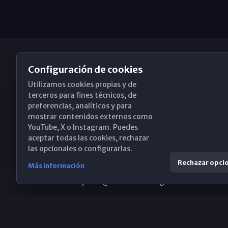
Configuración de cookies
Utilizamos cookies propias y de
Obispado de Málaga
terceros para fines técnicos, de
preferencias, analíticos y para
mostrar contenidos externos como
YouTube, X o Instagram. Puedes
Santa María, 18-20. 29015 Málaga
aceptar todas las cookies, rechazar
las opcionales o configurarlas.
(+34) 952 224 386
Rechazar opci
Más información
obispado@diocesismalaga.es