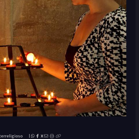
terreligioso
|
X