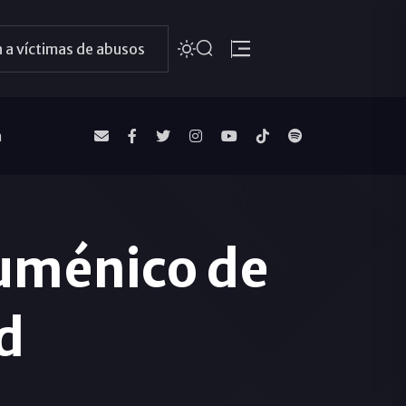
 a víctimas de abusos
a
cuménico de
d