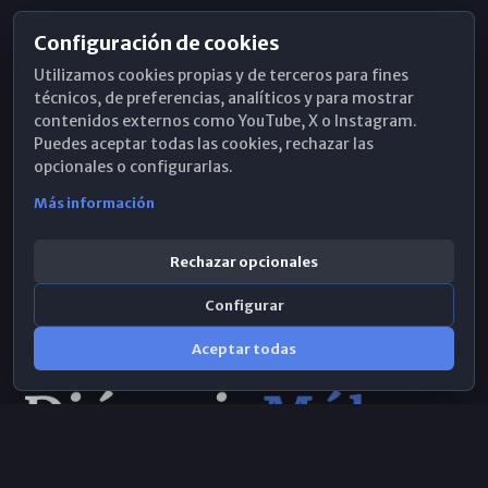
Configuración de cookies
Horarios de Misa
Utilizamos cookies propias y de terceros para fines
Hemeroteca
técnicos, de preferencias, analíticos y para mostrar
contenidos externos como YouTube, X o Instagram.
WhatsApp
Puedes aceptar todas las cookies, rechazar las
opcionales o configurarlas.
Más información
Rechazar opcionales
Configurar
Aceptar todas
Consulta IA
×