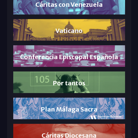
Cáritas con Venezuela
Vaticano
Conferencia Episcopal Española
Por tantos
Plan Málaga Sacra
Cáritas Diocesana