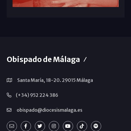
Obispado de Málaga
Santa María, 18-20. 29015 Málaga
(+34) 952 224 386
obispado@diocesismalaga.es