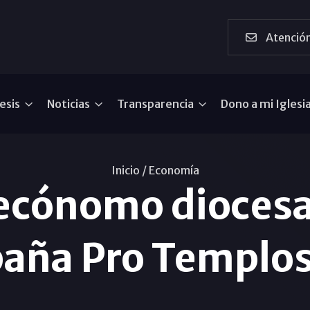
Atención
esis
Noticias
Transparencia
Dono a mi Iglesi
Inicio /
Economí­a
 ecónomo diocesa
aña Pro Templos