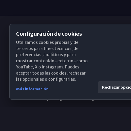
Configuración de cookies
Utilizamos cookies propias y de
Obispado de Málaga
terceros para fines técnicos, de
preferencias, analíticos y para
mostrar contenidos externos como
YouTube, X o Instagram. Puedes
Santa María, 18-20. 29015 Málaga
aceptar todas las cookies, rechazar
las opcionales o configurarlas.
(+34) 952 224 386
Rechazar opci
Más información
obispado@diocesismalaga.es