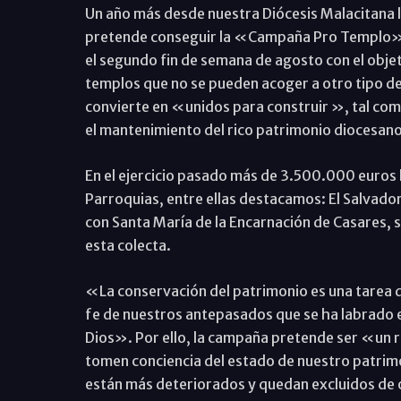
Un año más desde nuestra Diócesis Malacitana l
pretende conseguir la «Campaña Pro Templo», un
el segundo fin de semana de agosto con el objet
templos que no se pueden acoger a otro tipo de
convierte en «unidos para construir », tal como
el mantenimiento del rico patrimonio diocesano
En el ejercicio pasado más de 3.500.000 euros ha
Parroquias, entre ellas destacamos: El Salvador
con Santa María de la Encarnación de Casares, s
esta colecta.
«La conservación del patrimonio es una tarea
fe de nuestros antepasados que se ha labrado e
Dios». Por ello, la campaña pretende ser «un re
tomen conciencia del estado de nuestro patrimo
están más deteriorados y quedan excluidos de 