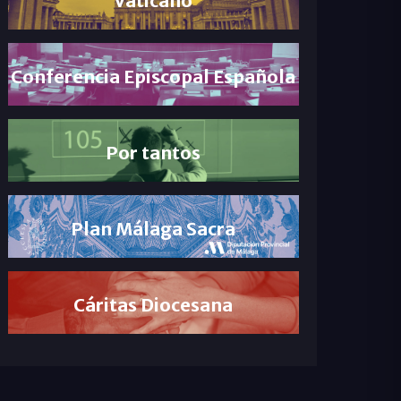
Conferencia Episcopal Española
Por tantos
Plan Málaga Sacra
Cáritas Diocesana