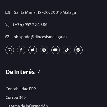
Santa María, 18-20. 29015 Málaga
(+34) 952 224 386
obispado@diocesismalaga.es
De Interés
Contabilidad ERP
Correo 365
Sistema de información