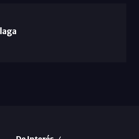
laga
De Interés