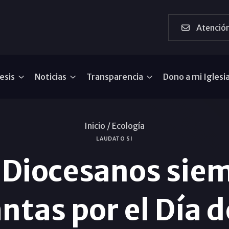
Atención
esis
Noticias
Transparencia
Dono a mi Iglesi
Inicio /
Ecología
LAUDATO SI
s Diocesanos sie
ntas por el Día de