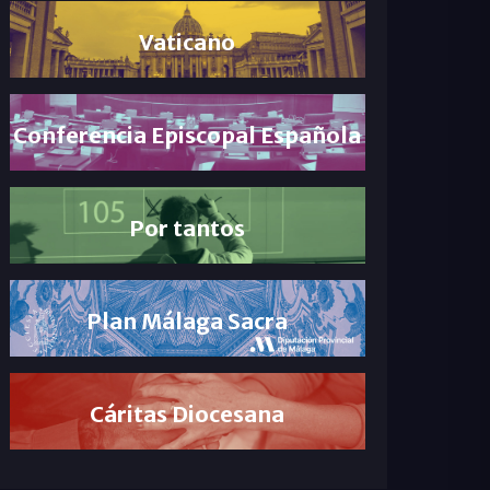
Vaticano
Conferencia Episcopal Española
Por tantos
Plan Málaga Sacra
Cáritas Diocesana