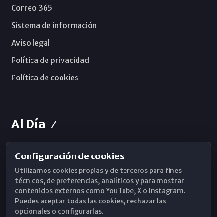
Correo 365
Sistema de información
Aviso legal
Política de privacidad
Política de cookies
Al Día
Configuración de cookies
Horarios de Misa
Utilizamos cookies propias y de terceros para fines
Hemeroteca
técnicos, de preferencias, analíticos y para mostrar
contenidos externos como YouTube, X o Instagram.
WhatsApp
Puedes aceptar todas las cookies, rechazar las
opcionales o configurarlas.