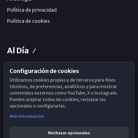
Política de privacidad
Política de cookies
Al Día
Configuración de cookies
Horarios de Misa
Utilizamos cookies propias y de terceros para fines
Hemeroteca
técnicos, de preferencias, analíticos y para mostrar
contenidos externos como YouTube, X o Instagram.
WhatsApp
Puedes aceptar todas las cookies, rechazar las
opcionales o configurarlas.
Más información
Rechazar opcionales