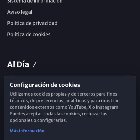
Sistema de información
Aviso legal
Política de privacidad
Política de cookies
Al Día
Configuración de cookies
Horarios de Misa
Utilizamos cookies propias y de terceros para fines
Hemeroteca
técnicos, de preferencias, analíticos y para mostrar
contenidos externos como YouTube, X o Instagram.
WhatsApp
Puedes aceptar todas las cookies, rechazar las
opcionales o configurarlas.
Más información