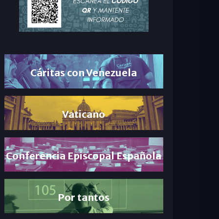
Cáritas con Venezuela
Vaticano
Conferencia Episcopal Española
Por tantos