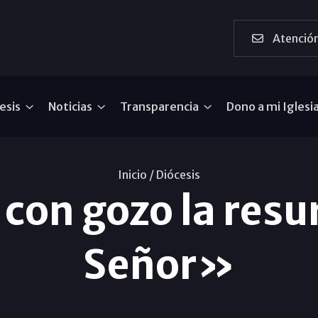
Atención
esis
Noticias
Transparencia
Dono a mi Iglesi
Inicio /
Diócesis
con gozo la resur
Señor»