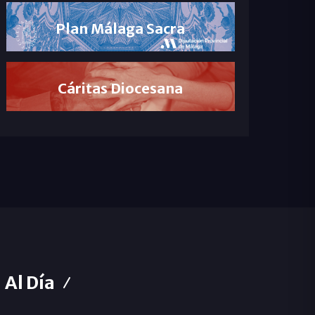
Plan Málaga Sacra
Cáritas Diocesana
Al Día