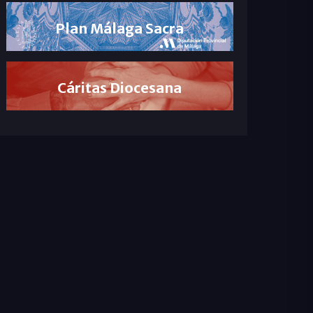
Plan Málaga Sacra
Cáritas Diocesana