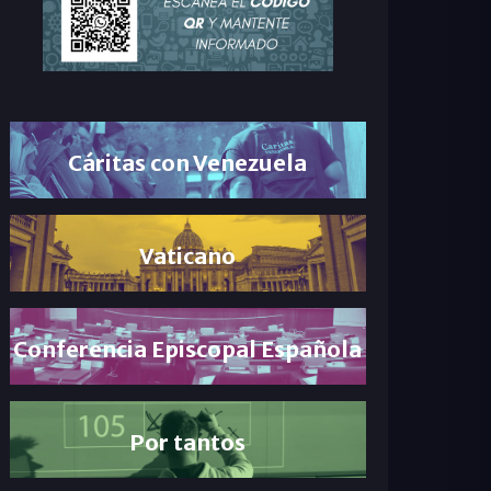
Cáritas con Venezuela
Vaticano
Conferencia Episcopal Española
Por tantos