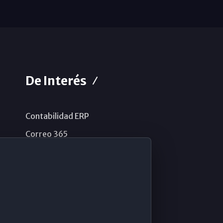
De Interés
Contabilidad ERP
Correo 365
Sistema de información
Aviso legal
Política de privacidad
Política de cookies