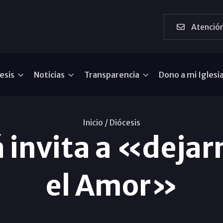
Atención
esis
Noticias
Transparencia
Dono a mi Iglesi
Inicio /
Diócesis
 invita a «dejarn
el Amor»