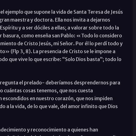
el ejemplo que supone la vida de Santa Teresa de Jesús
ran maestra y doctora. Ella nos invita a dejarnos
spíritu y a ser dóciles a ellas; a valorar sobre todo la
r basura, como enseña san Pablo: «Todo lo considero
iento de Cristo Jesús, mi Señor. Por él lo perdí todo y
to» (Flp 3, 8). La presencia de Cristo se le impone a
o que vive lo que escribe: “Solo Dios basta”; todo lo
pregunta el prelado- deberíamos desprendernos para
ero cuántas cosas tenemos, que nos cuesta
n escondidos en nuestro corazón, que nos impiden
do a la vida, de lo que vale, del amor infinito que Dios
adecimiento y reconocimiento a quienes han