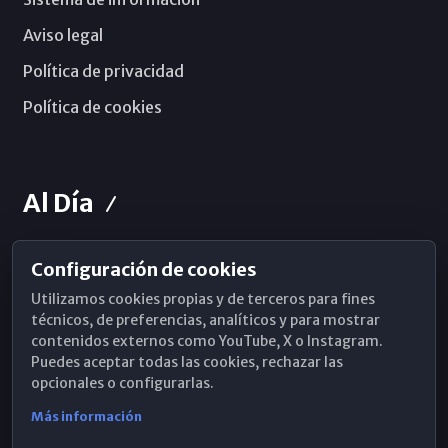
Aviso legal
Política de privacidad
Política de cookies
Al Día
Configuración de cookies
Horarios de Misa
Utilizamos cookies propias y de terceros para fines
Hemeroteca
técnicos, de preferencias, analíticos y para mostrar
contenidos externos como YouTube, X o Instagram.
WhatsApp
Puedes aceptar todas las cookies, rechazar las
opcionales o configurarlas.
Más información