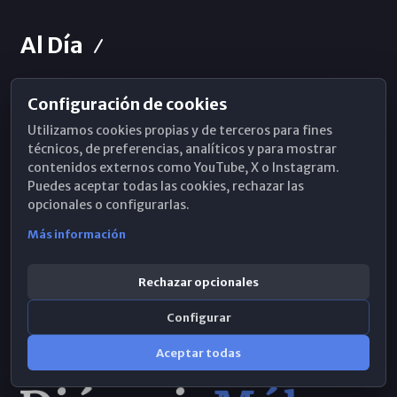
Al Día
Configuración de cookies
Horarios de Misa
Utilizamos cookies propias y de terceros para fines
Hemeroteca
técnicos, de preferencias, analíticos y para mostrar
contenidos externos como YouTube, X o Instagram.
WhatsApp
Puedes aceptar todas las cookies, rechazar las
opcionales o configurarlas.
Más información
Rechazar opcionales
Configurar
Aceptar todas