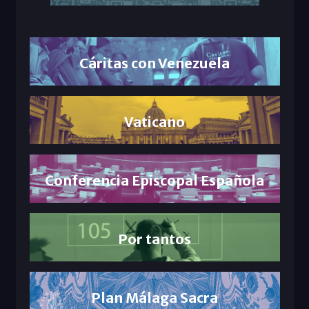
Cáritas con Venezuela
Vaticano
Conferencia Episcopal Española
Por tantos
Plan Málaga Sacra