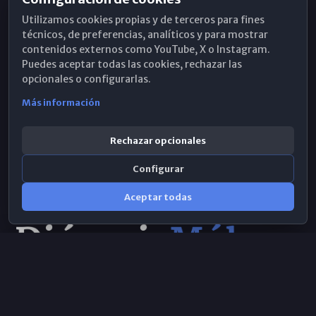
Horarios de Misa
Utilizamos cookies propias y de terceros para fines
Hemeroteca
técnicos, de preferencias, analíticos y para mostrar
contenidos externos como YouTube, X o Instagram.
WhatsApp
Puedes aceptar todas las cookies, rechazar las
opcionales o configurarlas.
Más información
Rechazar opcionales
Configurar
Aceptar todas
Consulta IA
×
© 2026 Obispado de Málaga
Selecciona el área y realiza tu consulta