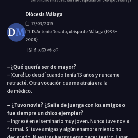
Don Antonio antes de su Misa de despedida como obispo de Málaga
Diócesis Málaga
17/03/2015
D. Antonio Dorado, obispo de Málaga (1993-
2008)
|
X
–¿Qué quería ser de mayor?
–¡Cura! Lo decidí cuando tenía 13 años y nuncame
retracté. Otra vocación que me atraía era la
de médico.
– ¿Tuvo novia? ¿Salía de juerga con los amigos o
fue siempre un chico ejemplar?
–Ingresé en el seminario muy joven. Nunca tuve novia
formal. Sí tuve amigas y algún enamora miento no
declarado. Nuestras juergas eran hacer teatro, jugar