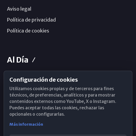
Aviso legal
Política de privacidad
Política de cookies
Al Día
Configuración de cookies
Horarios de Misa
Utilizamos cookies propias y de terceros para fines
Hemeroteca
técnicos, de preferencias, analíticos y para mostrar
contenidos externos como YouTube, X o Instagram.
WhatsApp
Puedes aceptar todas las cookies, rechazar las
opcionales o configurarlas.
Más información