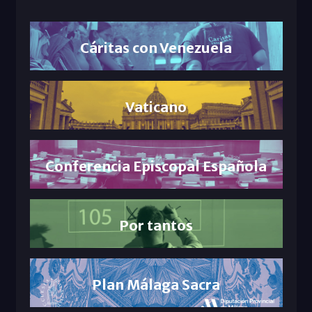
Cáritas con Venezuela
Vaticano
Conferencia Episcopal Española
Por tantos
Plan Málaga Sacra