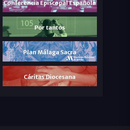
Conferencia Episcopal Española
Por tantos
Plan Málaga Sacra
Cáritas Diocesana