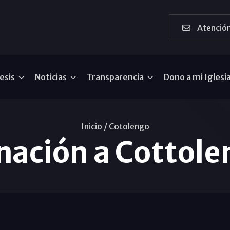
Atención
esis
Noticias
Transparencia
Dono a mi Iglesi
Inicio /
Cotolengo
nación a Cottole