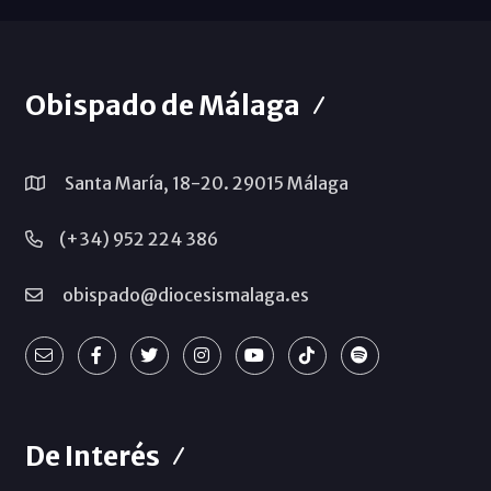
Obispado de Málaga
Santa María, 18-20. 29015 Málaga
(+34) 952 224 386
obispado@diocesismalaga.es
De Interés