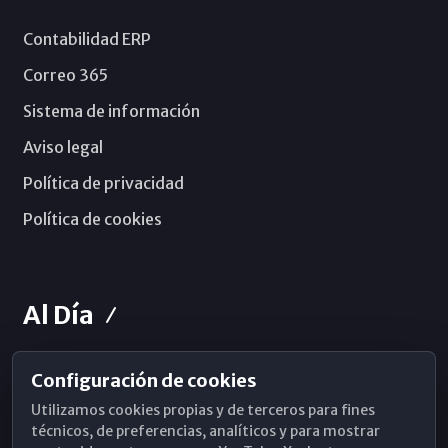
Contabilidad ERP
Correo 365
Sistema de información
Aviso legal
Política de privacidad
Política de cookies
Al Día
Configuración de cookies
Horarios de Misa
Utilizamos cookies propias y de terceros para fines
Hemeroteca
técnicos, de preferencias, analíticos y para mostrar