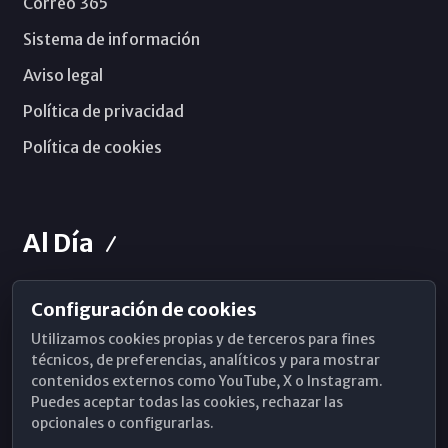
Correo 365
Sistema de información
Aviso legal
Política de privacidad
Política de cookies
Al Día
Configuración de cookies
Horarios de Misa
Utilizamos cookies propias y de terceros para fines
Hemeroteca
técnicos, de preferencias, analíticos y para mostrar
contenidos externos como YouTube, X o Instagram.
WhatsApp
Puedes aceptar todas las cookies, rechazar las
opcionales o configurarlas.