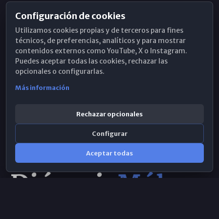
Configuración de cookies
Horarios de Misa
Utilizamos cookies propias y de terceros para fines
Hemeroteca
técnicos, de preferencias, analíticos y para mostrar
contenidos externos como YouTube, X o Instagram.
WhatsApp
Puedes aceptar todas las cookies, rechazar las
opcionales o configurarlas.
Más información
Rechazar opcionales
Configurar
Aceptar todas
Consulta IA
×
Selecciona el área y realiza tu consulta
© 2026 Obispado de Málaga