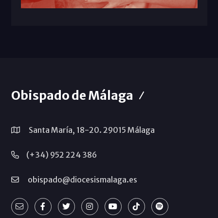
Obispado de Málaga
Santa María, 18-20. 29015 Málaga
(+34) 952 224 386
obispado@diocesismalaga.es