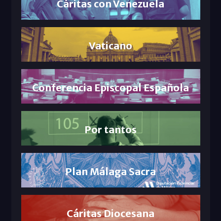
Cáritas con Venezuela
Vaticano
Conferencia Episcopal Española
Por tantos
Plan Málaga Sacra
Cáritas Diocesana