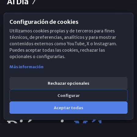
Al Día
Configuración de cookies
Horarios de Misa
Utilizamos cookies propias y de terceros para fines
Hemeroteca
técnicos, de preferencias, analíticos y para mostrar
contenidos externos como YouTube, X o Instagram.
WhatsApp
Puedes aceptar todas las cookies, rechazar las
opcionales o configurarlas.
Más información
Rechazar opcionales
Configurar
Aceptar todas
Consulta IA
×