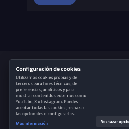
Configuración de cookies
Utilizamos cookies propias y de
Obispado de Málaga
terceros para fines técnicos, de
preferencias, analíticos y para
mostrar contenidos externos como
YouTube, X o Instagram. Puedes
Santa María, 18-20. 29015 Málaga
aceptar todas las cookies, rechazar
las opcionales o configurarlas.
(+34) 952 224 386
Rechazar opci
Más información