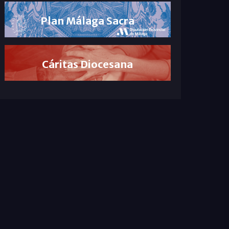
Plan Málaga Sacra
Cáritas Diocesana