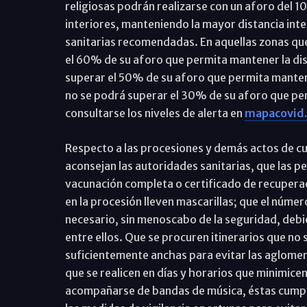
religiosas podrán realizarse con un aforo del 1
interiores, manteniendo la mayor distancia inte
sanitarias recomendadas. En aquellas zonas que 
el 60% de su aforo que permita mantener la dist
superar el 50% de su aforo que permita mantener 
no se podrá superar el 30% de su aforo que per
consultarse los niveles de alerta en
mapacovid.
Respecto a las procesiones y demás actos de cu
aconsejan las autoridades sanitarias, que las 
vacunación completa o certificado de recuperac
en la procesión lleven mascarillas; que el núme
necesario, sin menoscabo de la seguridad, debi
entre ellos. Que se procuren itinerarios que no s
suficientemente anchas para evitar las aglomera
que se realicen en días y horarios que minimicen 
acompañarse de bandas de música, éstas cumpla