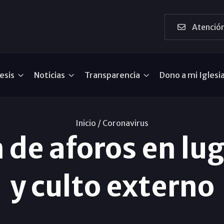
Atención
esis
Noticias
Transparencia
Dono a mi Iglesi
Inicio /
Coronavirus
 de aforos en lug
y culto externo