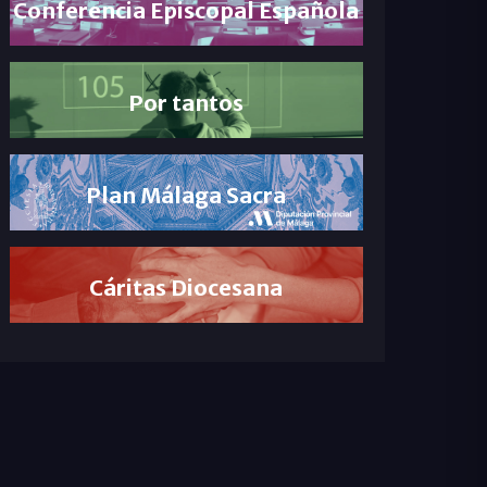
Conferencia Episcopal Española
Por tantos
Plan Málaga Sacra
Cáritas Diocesana