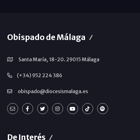
Obispado de Málaga
Santa María, 18-20. 29015 Málaga
(+34) 952 224 386
obispado@diocesismalaga.es
De Interés